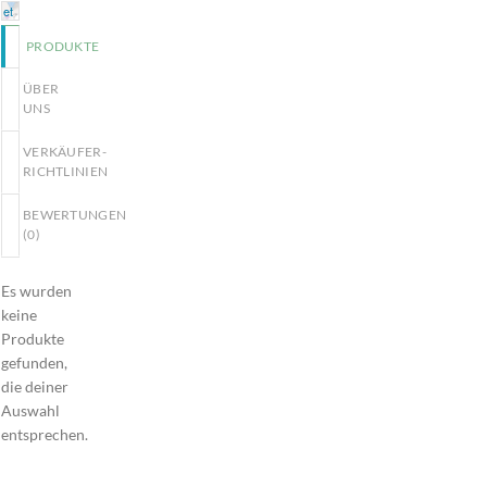
let
+
PRODUKTE
−
ÜBER
UNS
VERKÄUFER-
RICHTLINIEN
BEWERTUNGEN
(
0
)
Es wurden
keine
Produkte
gefunden,
die deiner
Auswahl
entsprechen.