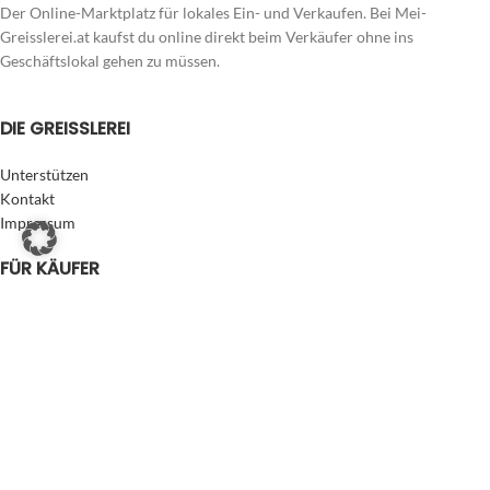
Der Online-Marktplatz für lokales Ein- und Verkaufen. Bei Mei-
Greisslerei.at kaufst du online direkt beim Verkäufer ohne ins
Geschäftslokal gehen zu müssen.
DIE GREISSLEREI
Unterstützen
Kontakt
Impressum
FÜR KÄUFER
Zahlung & Versand
Datenschutzerklärung
AGB Käufer/Verbraucher
FÜR VERKÄUFER
Der Onlineshop für dich
Eigenen Laden eröffnen