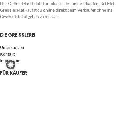
Der Online-Marktplatz für lokales Ein- und Verkaufen. Bei Mei-
Greisslerei.at kaufst du online direkt beim Verkäufer ohne ins
Geschäftslokal gehen zu müssen.
DIE GREISSLEREI
Unterstützen
Kontakt
Impressum
FÜR KÄUFER
Zahlung & Versand
Datenschutzerklärung
AGB Käufer/Verbraucher
FÜR VERKÄUFER
Der Onlineshop für dich
Eigenen Laden eröffnen