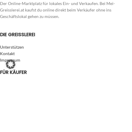
Der Online-Marktplatz für lokales Ein- und Verkaufen. Bei Mei-
Greisslerei.at kaufst du online direkt beim Verkäufer ohne ins
Geschäftslokal gehen zu müssen.
DIE GREISSLEREI
Unterstützen
Kontakt
Impressum
FÜR KÄUFER
Zahlung & Versand
Datenschutzerklärung
AGB Käufer/Verbraucher
FÜR VERKÄUFER
Der Onlineshop für dich
Eigenen Laden eröffnen