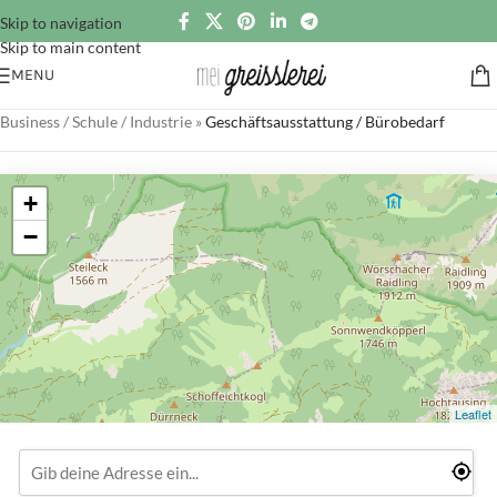
Skip to navigation
Skip to main content
MENU
Business / Schule / Industrie
»
Geschäftsausstattung / Bürobedarf
+
−
Leaflet