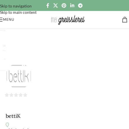
Skip to navigation
Skip to main content
MENU
0
von
5
bettiK