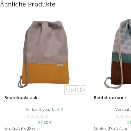
Ähnliche Produkte
Beutelrucksack
Beutelrucksack
Verkauft von:
bettiK
Verkauft
27,50
€
2
0
0
Größe: 39 x 32 cm
Größe: 39 x 32 cm
von
von