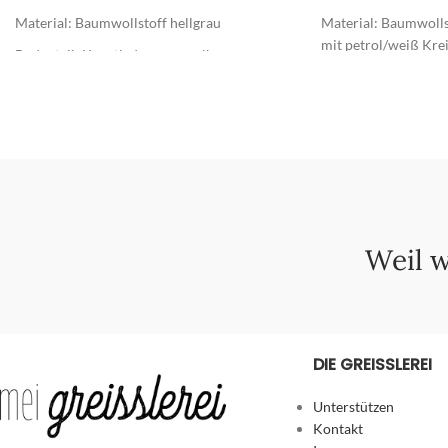
5
5
Material: Baumwollstoff hellgrau
Material: Baumwolls
mit petrol/weiß Kre
Bodenteil: Kunstleder currygelb
Bodenteil: Kunstlede
Weil w
DIE GREISSLEREI
Unterstützen
Kontakt