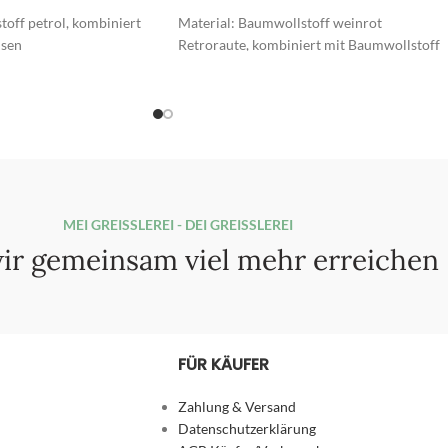
5
toff petrol, kombiniert
Material: Baumwollstoff weinrot
isen
Retroraute, kombiniert mit Baumwollstoff
weiß
r kastanie/antik
Bodenteil: Kunstleder weinrot
MEI GREISSLEREI - DEI GREISSLEREI
ir gemeinsam viel mehr erreichen
FÜR KÄUFER
Zahlung & Versand
Datenschutzerklärung