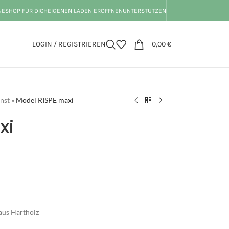
NESHOP FÜR DICH
EIGENEN LADEN ERÖFFNEN
UNTERSTÜTZEN
LOGIN / REGISTRIEREN
0,00
€
nst
»
Model RISPE maxi
xi
aus Hartholz