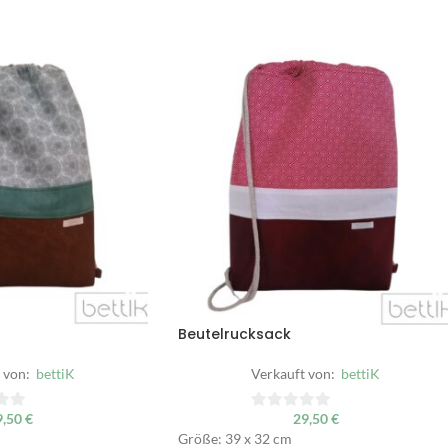
Beutelrucksack
 von:
bettiK
Verkauft von:
bettiK
9,50
€
29,50
€
0
Größe: 39 x 32 cm
von