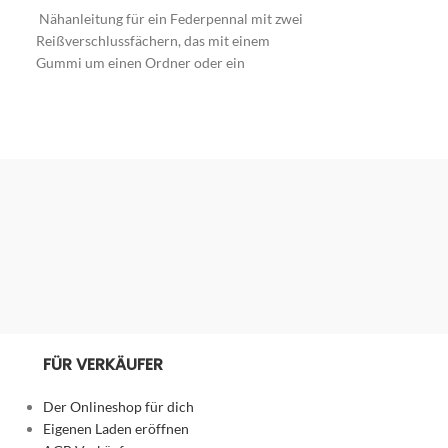
In den Warenkor
von
5
Nähanleitung für ein Federpennal mit zwei
Rechtsdrehende E
5
Reißverschlussfächern, das mit einem
unterschiedlich
Gummi um einen Ordner oder ein
Kupferdraht.
Heft/Buch geklemmt werden kann.
Die Spirale gibt
Einheiten konzent
Sie lädt Essen mi
hebt das Energie
Räumen.
FÜR VERKÄUFER
Der Onlineshop für dich
Eigenen Laden eröffnen