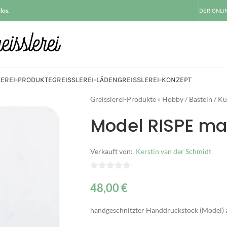
los.
DER ONLI
LEREI-PRODUKTE
GREISSLEREI-LÄDEN
GREISSLEREI-KONZEPT
Greisslerei-Produkte
»
Hobby / Basteln / Ku
Model RISPE ma
Verkauft von:
Kerstin van der Schmidt
0
48,00
€
von
5
handgeschnitzter Handdruckstock (Model) 