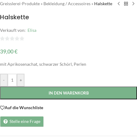
Greisslerei-Produkte
»
Bekleidung / Accessoires
»
Halskette
Halskette
Verkauft von:
Elisa
0
39,00
€
von
5
mit Aprikosenachat, schwarzer Schörl, Perlen
Alternative:
-
+
IN DEN WARENKORB
Auf die Wunschliste
Stelle eine Frage