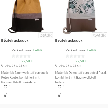
Beutelrucksack
Beutelrucksack
Verkauft von:
bettiK
Verkauft von:
bettiK
29,50
€
29,50
€
0
0
Größe: 39 x 32 cm
Größe: 39 x 32 cm
von
von
5
5
Material: Baumwollstoff currygelb
Material: Dekostoff ecru petrol floral,
Retro Raute, kombiniert mit
kombiniert mit Baumwollstoff
Baumwollstoff dunkelgrau
hellgrau
Bodenteil: Kunstleder schwarz
Bodenteil: Kunstleder taupe