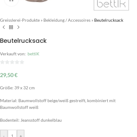
Greisslerei-Produkte
»
Bekleidung / Accessoires
»
Beutelrucksack
Beutelrucksack
Verkauft von:
bettiK
0
29,50
€
von
5
Größe: 39 x 32 cm
Material: Baumwollstoff beige/weiß gestreift, kombiniert mit
Baumwollstoff weiß
Bodenteil: Jeansstoff dunkelblau
Alternative:
-
+