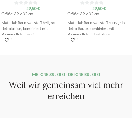
29,50
€
29,50
€
0
0
Größe: 39 x 32 cm
Größe: 39 x 32 cm
von
von
5
5
Material: Baumwollstoff hellgrau
Material: Baumwollstoff currygelb
Retrokreise, kombiniert mit
Retro Raute, kombiniert mit
Baumwollstoff weiß
Baumwollstoff dunkelgrau
Bodenteil: Kunstleder olivegrün
Bodenteil: Kunstleder schwarz
MEI GREISSLEREI - DEI GREISSLEREI
Weil wir gemeinsam viel mehr
erreichen