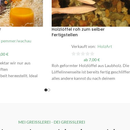
r
Holzlöffel roh zum selber
Fertigstellen
pemmer/wachau
Verkauft von:
HolzArt
,00
€
ab
7,00
€
0
ektar wir nur aus
Roh geformter Holzlöffel aus Laubholz. Die
von
ften
Löffelinnenseite ist bereits fertig geschliffen
5
eit hergestellt. Ideal
alles andere kannst du nach deinem
üßspeisen, übers
Geschmack gestalten. Zum Bearbeiten kann
der im Aperitif wie im
ein Messer, Raspeln, Schleifpapier oder
auch als Klassiker
auch Glasscherben verwendet werden.
ral aufgespritzt.
Gestalte selbst deinen eigenen Löffel -:)
Am Besten vor Ort selbst aussuchen mit
MEI GREISSLEREI - DEI GREISSLEREI
angreifen - hinfühlen --> " das ist Meiner -:)