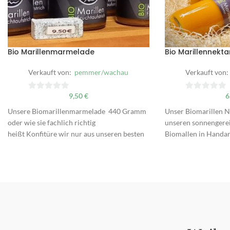
Bio Marillenmarmelade
Bio Marillennekta
Verkauft von:
pemmer/wachau
Verkauft von:
9,50
€
6
0
0
von
von
Unsere Biomarillenmarmelade 440 Gramm
Unser Biomarillen N
5
5
oder wie sie fachlich richtig
unseren sonnengerei
heißt Konfitüre wir nur aus unseren besten
Biomallen in Handarb
und süßersten Biomarillen
für verführerische S
hergestellt. Egal ob auf Brot im Dessert oder
Speiseeis gegossen o
in der Mehlspeise unsere
Sekt. Aber natürlich 
Biomarillenmarmelade
mit Wasser oder Mine
ist einfach ein Klassiker.
Auch in 200 Gramm um 5,5 € erhältlich.