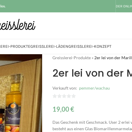
los.
DER ONLI
LEREI-PRODUKTE
GREISSLEREI-LÄDEN
GREISSLEREI-KONZEPT
Greisslerei-Produkte
»
2er lei von der Maril
2er lei von der 
Verkauft von:
pemmer/wachau
0
19,00
€
von
5
Das Geschenk mit Geschmack. User 2 erlei v
besteht aus einen Glas Biomarillenmarmela