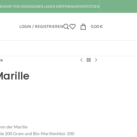
NESHOP FÜR DICH
EIGENEN LADEN ERÖFFNEN
UNTERSTÜTZEN
LOGIN / REGISTRIEREN
0,00
€
le
Marille
on der Marille
de 200 Gram und Bio-Marillenlikör 200