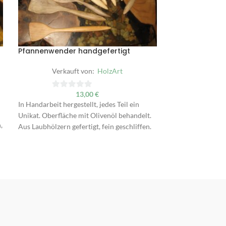
Pfannenwender handgefertigt
Salatbesteck 
Verkauft von:
HolzArt
Verka
13,00
€
0
0
In Handarbeit hergestellt, jedes Teil ein
in Handarbeit herg
von
von
Unikat. Oberfläche mit Olivenöl behandelt.
Unikat. Oberfläc
5
5
,
Aus Laubhölzern gefertigt, fein geschliffen.
Länge ca. 27 cm, 
Ideal für beschichtete Pfannen.
auch aus anderen
Besteck liegt au
Formen angenehm 
dauerhaft.
Am Besten vor Or
angreifen - hinfüh
"