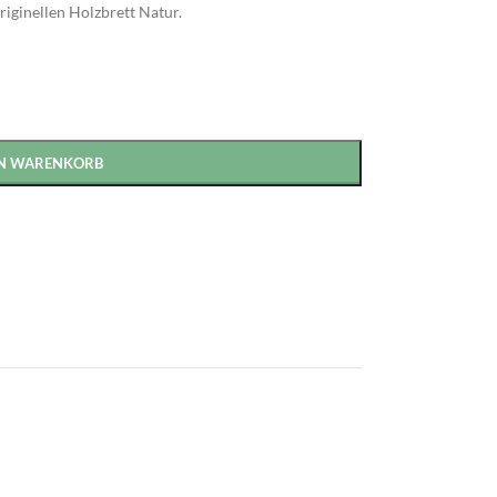
iginellen Holzbrett Natur.
EN WARENKORB